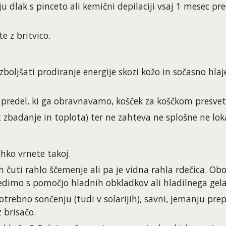
ju dlak s pinceto ali kemični depilaciji vsaj 1 mesec p
 z britvico.
oljšati prodiranje energije skozi kožo in sočasno hlaje
 predel, ki ga obravnavamo, košček za koščkom presvetl
 zbadanje in toplota) ter ne zahteva ne splošne ne loka
hko vrnete takoj.
ih čuti rahlo ščemenje ali pa je vidna rahla rdečica. Obo
redimo s pomočjo hladnih obkladkov ali hladilnega gela
potrebno sončenju (tudi v solarijih), savni, jemanju pre
 brisačo.