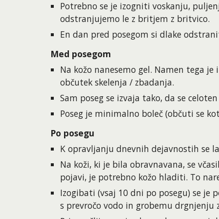
Potrebno se je izogniti voskanju, puljen
odstranjujemo le z britjem z britvico.
En dan pred posegom si dlake odstranite
Med posegom
Na kožo nanesemo gel. Namen tega je izb
občutek skelenja / zbadanja.
Sam poseg se izvaja tako, da se celoten
Poseg je minimalno boleč (občuti se kot
Po posegu
K opravljanju dnevnih dejavnostih se la
Na koži, ki je bila obravnavana, se včas
pojavi, je potrebno kožo hladiti. To na
Izogibati (vsaj 10 dni po posegu) se je 
s prevročo vodo in grobemu drgnjenju z