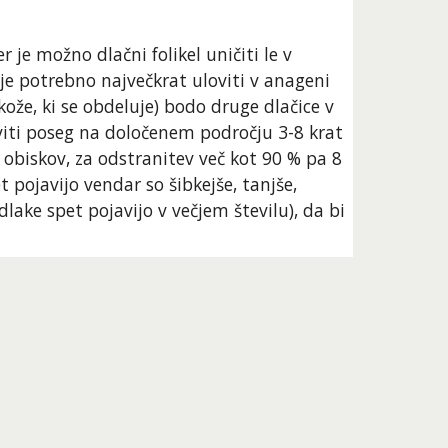
 je možno dlačni folikel uničiti le v 
je potrebno največkrat uloviti v anageni 
že, ki se obdeluje) bodo druge dlačice v 
iti poseg na določenem področju 3-8 krat 
 obiskov, za odstranitev več kot 90 % pa 8 
ojavijo vendar so šibkejše, tanjše, 
lake spet pojavijo v večjem številu), da bi 