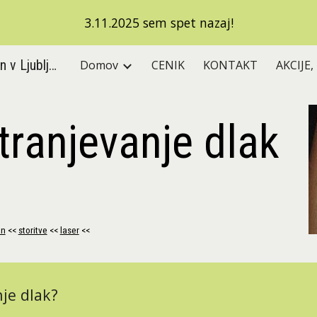
3.11.2025 sem spet nazaj!
ip to main content
Skip to navigat
SIA: 041 24 33 25, Kozmetični salon v Ljubljani, Vodnikova 4, Ljubljana ŠIŠKA, brazilska depilacija, depilacija nog, epilacija, nega obraza, pedikura, manikura, diamantni piling, mikrodermabrazija, piling, IPL+RF Laser, AQUAPEEL, SOTHYS, Aikon, Peclavus, Footlogix, frakcionirana radiofrekvenca, RF, antiage, pomlajevanje, nekirurški lifting, odstranjevanje gub , brazgotin in strij, pudri, Hesito pudri, oblikovanje obrvi, barvanje obrvi, barvanje trepalnic, lakiranje nohtov, parafinska obloga, depilacija nog, depilacija rok, lasersko odstranjevanje glivic na nohtih, microneedling, Saša Javh
Domov
CENIK
KONTAKT
AKCIJE,
tranjevanje dlak
an
 << 
storitve
 << 
laser
 <<
je dlak?