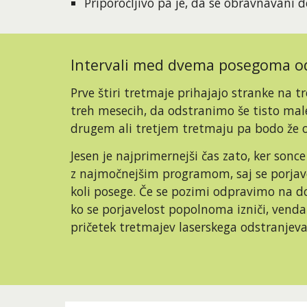
Priporočljivo pa je, da se obravnavani 
Intervali med dvema posegoma ods
Prve štiri tretmaje prihajajo stranke na
treh mesecih, da odstranimo še tisto malenk
drugem ali tretjem tretmaju pa bodo že 
Jesen je najprimernejši čas zato, ker sonc
z najmočnejšim programom, saj se porjavela
koli posege. Če se pozimi odpravimo na dop
ko se porjavelost popolnoma izniči, vendar
pričetek tretmajev laserskega odstranjeva