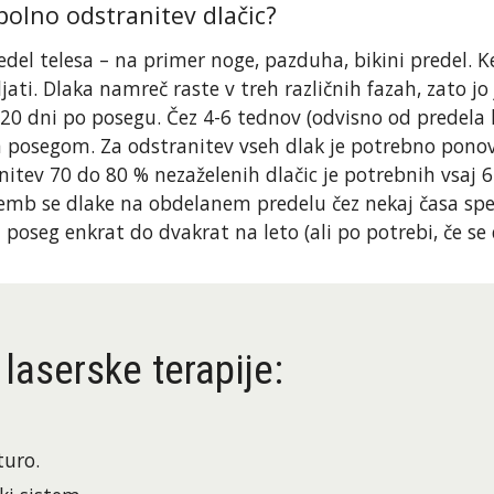
polno odstranitev dlačic?
edel telesa – na primer noge, pazduha, bikini predel. Ker
ati. Dlaka namreč raste v treh različnih fazah, zato jo 
20 dni po posegu. Čez 4-6 tednov (odvisno od predela ko
m posegom. Za odstranitev vseh dlak je potrebno ponov
nitev 70 do 80 % nezaželenih dlačic je potrebnih vsaj 6
mb se dlake na obdelanem predelu čez nekaj časa spet p
i poseg enkrat do dvakrat na leto (ali po potrebi, če se d
laserske terapije:
turo.