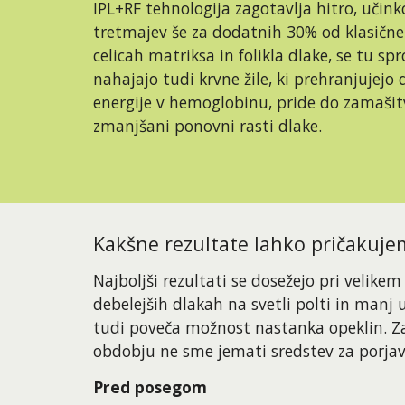
IPL+RF tehnologija zagotavlja hitro, učink
tretmajev še za dodatnih 30% od klasične 
celicah matriksa in folikla dlake, se tu spr
nahajajo tudi krvne žile, ki prehranjujejo
energije v hemoglobinu, pride do zamašitve 
zmanjšani ponovni rasti dlake.
Kakšne rezultate lahko pričakuje
Najboljši rezultati se dosežejo pri velik
debelejših dlakah na svetli polti in manj 
tudi poveča možnost nastanka opeklin. Z
obdobju ne sme jemati sredstev za porjav
Pred posegom