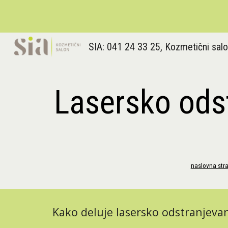
Sk
Lasersko ods
naslovna str
Kako deluje lasersko odstranjevan