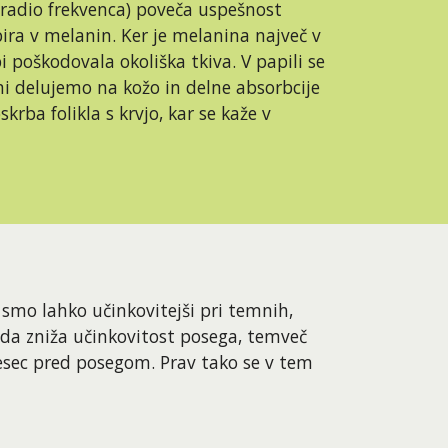
(radio frekvenca) poveča uspešnost 
ra v melanin. Ker je melanina največ v 
i poškodovala okoliška tkiva. V papili se 
mi delujemo na kožo in delne absorbcije 
rba folikla s krvjo, kar se kaže v 
smo lahko učinkovitejši pri temnih, 
e da zniža učinkovitost posega, temveč 
ec pred posegom. Prav tako se v tem 