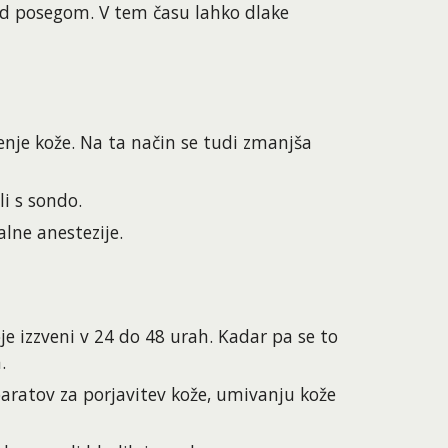
red posegom. V tem času lahko dlake 
nje kože. Na ta način se tudi zmanjša 
i s sondo.
lne anestezije.
je izzveni v 24 do 48 urah. Kadar pa se to 
.
paratov za porjavitev kože, umivanju kože 