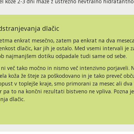
del kože 2-3 dni maže z ustrezno nevtralno hidratantn
tranjevanja dlačic 
 tretma enkrat mesečno, zatem pa enkrat na dva meseca
ost dlačic, kar jih je ostalo. Med vsemi intervali je zaž
ob najmanjšem dotiku odpadale tudi same od sebe.
e ni več tako močno in nismo več intenzivno porjaveli.
 koža že šteje za poškodovano in je tako preveč občutlj
ust v toplejše kraje, smo primorani za mesec ali dva pr
 pa to na končni rezultati bistveno ne vpliva. Pozna jes
nja dlačic.