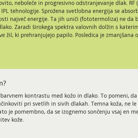
ovito, neboleče in progresivno odstranjevanje dlak. RF 
IPL tehnologije. Sprožena svetlobna energija se absorbi
osti največ energije. Ta jih uniči (fototermoliza) ne da b
 dlako. Zaradi širokega spektra valovnih dolžin s kateri
žil, ki prehranjujejo papilo. Posledica je zmanjšana osk
m?
em barvnem kontrastu med kožo in dlako. To pomeni, da 
učinkoviti pri svetlih in sivih dlakah. Temna koža, ne l
ato je pomembno, da se izognemo sončenju vsaj en mes
itev kože.