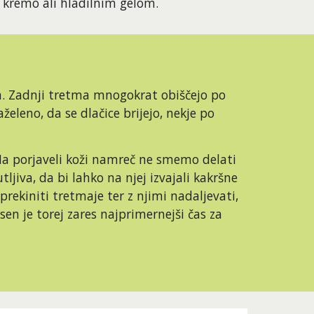
o kremo ali hladilnim gelom.
. Zadnji tretma mnogokrat obiščejo po 
eleno, da se dlačice brijejo, nekje po 
 Na porjaveli koži namreč ne smemo delati 
iva, da bi lahko na njej izvajali kakršne 
ekiniti tretmaje ter z njimi nadaljevati, 
en je torej zares najprimernejši čas za 