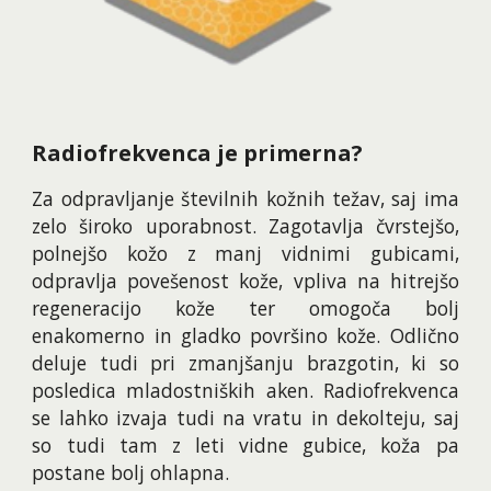
Radiofrekvenca je primerna?
Za odpravljanje številnih kožnih težav, saj ima
zelo široko uporabnost. Zagotavlja čvrstejšo,
polnejšo kožo z manj vidnimi gubicami,
odpravlja povešenost kože, vpliva na hitrejšo
regeneracijo kože ter omogoča bolj
enakomerno in gladko površino kože.
O
dlično
deluje tudi pri zmanjšanju brazgotin, ki so
posledica mladostniških aken. Radiofrekvenca
se lahko izvaja tudi na vratu in dekolteju, saj
so tudi tam z leti vidne gubice, koža pa
postane bolj ohlapna.