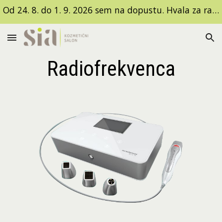
Od 24. 8. do 1. 9. 2026 sem na dopustu. Hvala za razumevanje in prijetne poletne dni!
Skip to main content
Skip to navigation
Radiofrekvenca