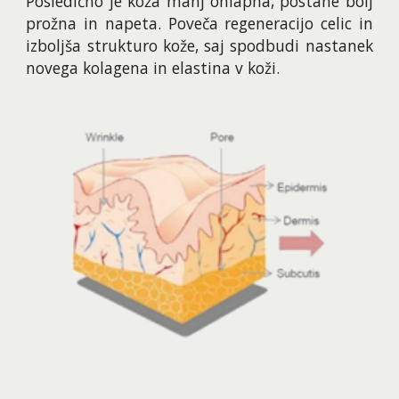
Posledično je koža manj ohlapna, postane bolj
prožna in napeta. Poveča regeneracijo celic in
izboljša strukturo kože, saj spodbudi nastanek
novega kolagena in elastina v koži.