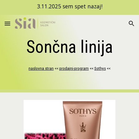
3.11.2025 sem spet nazaj!
Skip to main content
Skip to navigation
Sončna linija
naslovna stran
 <<
prodajni-program
 <<
Sothys
 <<