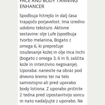
FACE AND BODY TANNING 
ENHANCER 
Spodbuja hitrejšo in dalj časa 
trajajočo porjavelost. Ima izredno 
udobno teksturo. Aktivne 
sestavine: olje Lufe (spodbuja 
tvorbo melanina, Bogato z 
omega 6, ki preprečuje 
izsuševanje kože) in olje Inca Inchi 
(bogato z omega 3, 6 in 9, zaščita 
kože in intenzivno negovanje). 
Uporaba: nanesite na obraz pod 
dnevno kremo ter na telo 
samostojno ali pred uporabo 
body lotiona. Z uporabo pričnite 
2 tedna pred izpostavitvijo soncu 
in nato nadaljujte z uporabo. Ne 