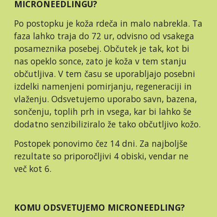
MICRONEEDLINGU?
Po postopku je koža rdeča in malo nabrekla. Ta 
faza lahko traja do 72 ur, odvisno od vsakega 
posameznika posebej. Občutek je tak, kot bi 
nas opeklo sonce, zato je koža v tem stanju 
občutljiva. V tem času se uporabljajo posebni 
izdelki namenjeni pomirjanju, regeneraciji in 
vlaženju. Odsvetujemo uporabo savn, bazena, 
sončenju, toplih prh in vsega, kar bi lahko še 
dodatno senzibiliziralo že tako občutljivo kožo.
Postopek ponovimo čez 14 dni. Za najboljše 
rezultate so priporočljivi 4 obiski, vendar ne 
več kot 6.
KOMU ODSVETUJEMO MICRONEEDLING?