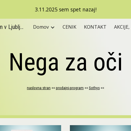
3.11.2025 sem spet nazaj!
ip to main content
Skip to navigat
SIA: 041 24 33 25, Kozmetični salon v Ljubljani, Vodnikova 4, Ljubljana ŠIŠKA, brazilska depilacija, depilacija nog, epilacija, nega obraza, pedikura, manikura, diamantni piling, mikrodermabrazija, piling, IPL+RF Laser, AQUAPEEL, SOTHYS, Aikon, Peclavus, Footlogix, frakcionirana radiofrekvenca, RF, antiage, pomlajevanje, nekirurški lifting, odstranjevanje gub , brazgotin in strij, pudri, Hesito pudri, oblikovanje obrvi, barvanje obrvi, barvanje trepalnic, lakiranje nohtov, parafinska obloga, depilacija nog, depilacija rok, lasersko odstranjevanje glivic na nohtih, microneedling, Saša Javh
Domov
CENIK
KONTAKT
AKCIJE,
Nega za oči
naslovna stran
 <<
prodajni-program
 <<
Sothys
 <<