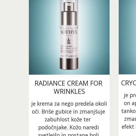
CRYO
RADIANCE CREAM FOR 
WRINKLES
je pr
on ap
je krema za nego predela okoli 
tanko 
oči. Briše gubice in zmanjšuje 
zman
zabuhlost kože ter  
efekt 
podočnjake. Kožo naredi 
svetlejšo in postane bolj 