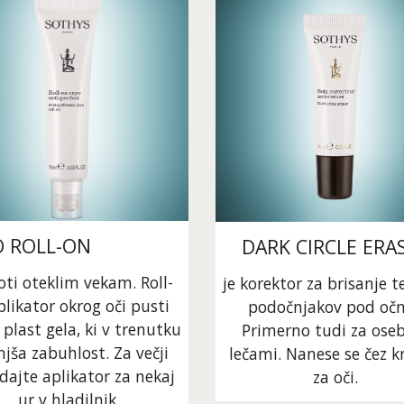
 ROLL-ON 
DARK CIRCLE ERA
oti oteklim vekam. Roll-
je korektor za brisanje t
likator okrog oči pusti 
podočnjakov pod očmi
plast gela, ki v trenutku 
Primerno tudi za osebe
jša zabuhlost. Za večji 
lečami. Nanese se čez k
dajte aplikator za nekaj 
za oči.
ur v hladilnik.