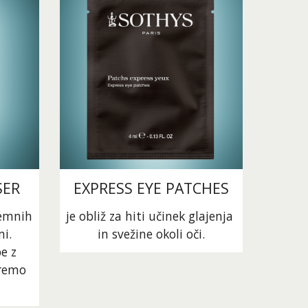
SER
EXPRESS EYE PATCHES
emnih 
je obliž za hiti učinek glajenja 
. 
in svežine okoli oči.
 z 
remo 