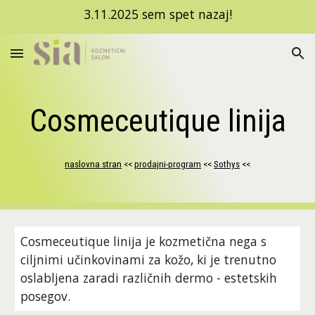
3.11.2025 sem spet nazaj!
Skip to main content
Skip to navigation
Cosmeceutique linija
naslovna stran
 <<
prodajni-program
 <<
Sothys
 <<
Cosmeceutique linija je kozmetična nega s 
ciljnimi učinkovinami za kožo, ki je trenutno 
oslabljena zaradi različnih dermo - estetskih 
posegov.