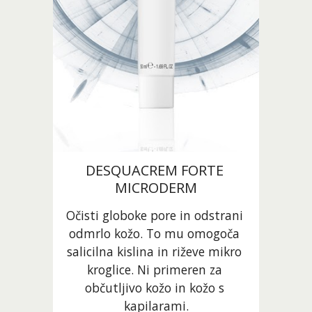
DESQUACREM FORTE 
MICRODERM
Očisti globoke pore in odstrani 
odmrlo kožo. To mu omogoča 
salicilna kislina in riževe mikro 
kroglice. Ni primeren za 
občutljivo kožo in kožo s 
kapilarami.